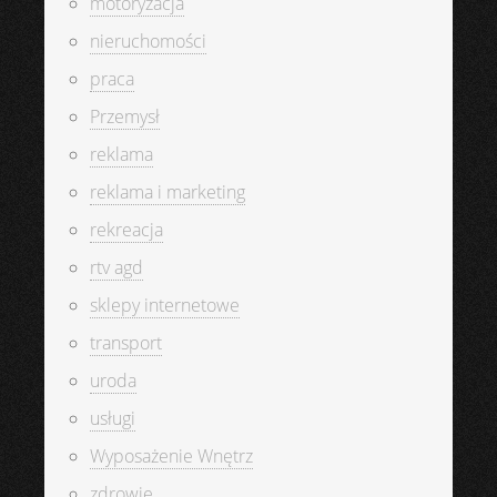
motoryzacja
nieruchomości
praca
Przemysł
reklama
reklama i marketing
rekreacja
rtv agd
sklepy internetowe
transport
uroda
usługi
Wyposażenie Wnętrz
zdrowie