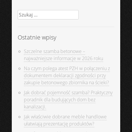
Szukaj:
Ostatnie wpisy
Szczelne szamba betonowe –
najważniejsze informacje w 2026 roku
Na czym polega atest PZH w połączeniu z
dokumentem deklaracji zgodności przy
zakupie betonowego zbiornika na ścieki?
Jak dobrać pojemność szamba? Praktyczny
poradnik dla budujących dom bez
kanalizacji.
Jak właściwie dobrane meble handlowe
ułatwiają prezentację produktów?