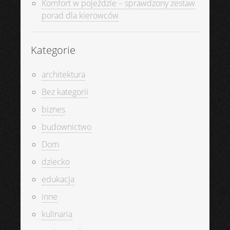
Komfort w pojeździe – sprawdzony zestaw
porad dla kierowców
Kategorie
architektura
Bez kategorii
biznes
budownictwo
Dom
dziecko
edukacja
inne
kulinaria