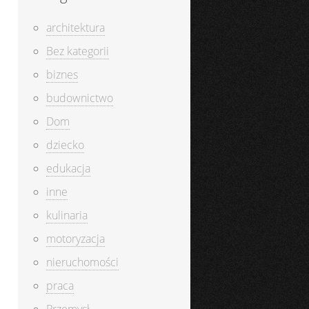
architektura
Bez kategorii
biznes
budownictwo
Dom
dziecko
edukacja
inne
kulinaria
motoryzacja
nieruchomości
praca
Przemysł