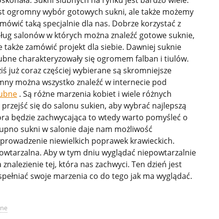
st ogromny wybór gotowych sukni, ale także możemy
mówić taką specjalnie dla nas. Dobrze korzystać z
ług salonów w których można znaleźć gotowe suknie,
e także zamówić projekt dla siebie. Dawniej suknie
ubne charakteryzowały się ogromem falban i tiulów.
iś już coraz częściej wybierane są skromniejsze
mny można wszystko znaleźć w internecie pod
lubne
. Są różne marzenia kobiet i wiele różnych
 przejść się do salonu sukien, aby wybrać najlepszą
 która będzie zachwycająca to wtedy warto pomyśleć o
upno sukni w salonie daje nam możliwość
wprowadzenie niewielkich poprawek krawieckich.
owtarzalna. Aby w tym dniu wyglądać niepowtarzalnie
znalezienie tej, która nas zachwyci. Ten dzień jest
spełniać swoje marzenia co do tego jak ma wyglądać.
bne