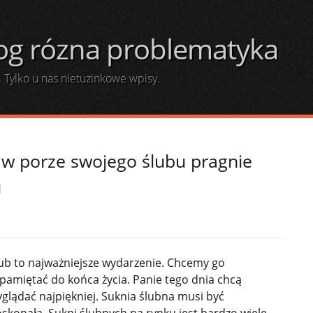
og rózna problematyka
. Tylko u nas nietuzinkowe wpisy.
w porze swojego ślubu pragnie
u
ub to najważniejsze wydarzenie. Chcemy go
pamiętać do końca życia. Panie tego dnia chcą
glądać najpiękniej. Suknia ślubna musi być
skonała. Sukni ślubnych na rynku jest bardzo wiele.