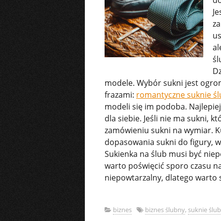
Je
za
us
al
śl
Dz
modele. Wybór sukni jest ogro
frazami:
romantyczne suknie ś
modeli się im podoba. Najlepiej
dla siebie. Jeśli nie ma sukni,
zamówieniu sukni na wymiar. K
dopasowania sukni do figury, 
Sukienka na ślub musi być niep
warto poświęcić sporo czasu na 
niepowtarzalny, dlatego warto 
biznes
biznes ślubny
,
suknie ślu