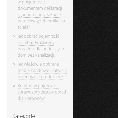
w połączeniu z
dokumentem deklaracji
zgodności przy zakupie
betonowego zbiornika na
ścieki?
Jak dobrać pojemność
szamba? Praktyczny
poradnik dla budujących
dom bez kanalizacji.
Jak właściwie dobrane
meble handlowe ułatwiają
prezentację produktów?
Komfort w pojeździe –
sprawdzony zestaw porad
dla kierowców
Kategorie