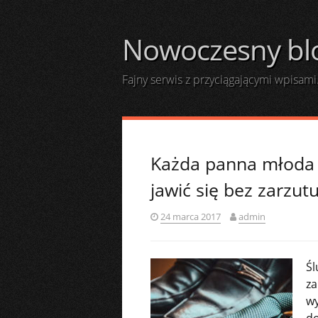
Skip
to
Nowoczesny bl
content
Fajny serwis z przyciągającymi wpisami
Każda panna młoda 
jawić się bez zarzut
24 marca 2017
admin
Śl
za
wy
do