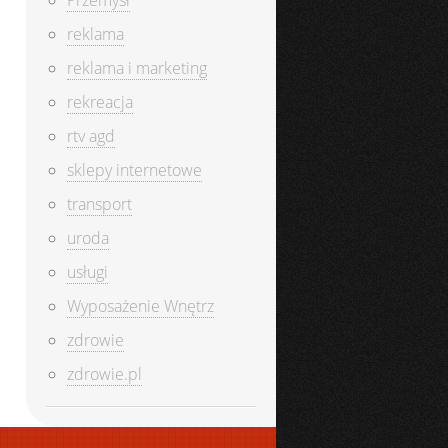
reklama
reklama i marketing
rekreacja
rtv agd
sklepy internetowe
transport
uroda
usługi
Wyposażenie Wnętrz
zdrowie
zdrowie.pl