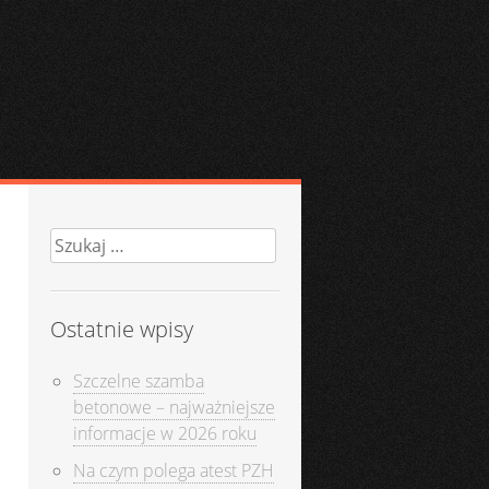
Szukaj:
Ostatnie wpisy
Szczelne szamba
betonowe – najważniejsze
informacje w 2026 roku
Na czym polega atest PZH