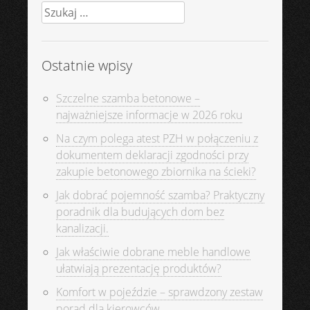
Szukaj:
Ostatnie wpisy
Szczelne szamba betonowe –
najważniejsze informacje w 2026 roku
Na czym polega atest PZH w połączeniu z
dokumentem deklaracji zgodności przy
zakupie betonowego zbiornika na ścieki?
Jak dobrać pojemność szamba? Praktyczny
poradnik dla budujących dom bez
kanalizacji.
Jak właściwie dobrane meble handlowe
ułatwiają prezentację produktów?
Komfort w pojeździe – sprawdzony zestaw
porad dla kierowców