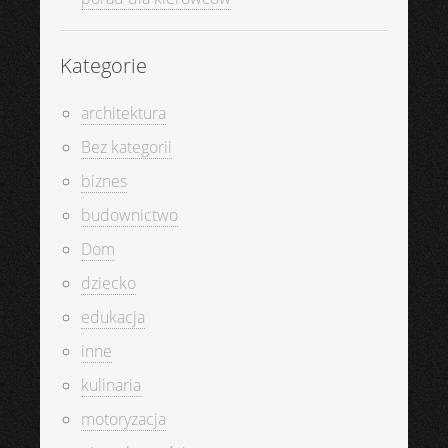
Kategorie
architektura
Bez kategorii
biznes
budownictwo
Dom
dziecko
edukacja
inne
kulinaria
motoryzacja