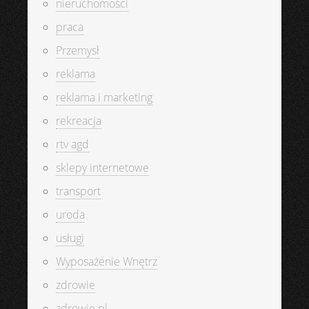
nieruchomości
praca
Przemysł
reklama
reklama i marketing
rekreacja
rtv agd
sklepy internetowe
transport
uroda
usługi
Wyposażenie Wnętrz
zdrowie
zdrowie.pl